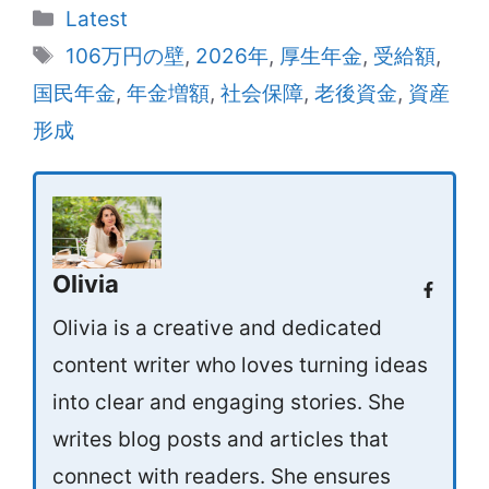
Categories
Latest
Tags
106万円の壁
,
2026年
,
厚生年金
,
受給額
,
国民年金
,
年金増額
,
社会保障
,
老後資金
,
資産
形成
Olivia
Olivia is a creative and dedicated
content writer who loves turning ideas
into clear and engaging stories. She
writes blog posts and articles that
connect with readers. She ensures