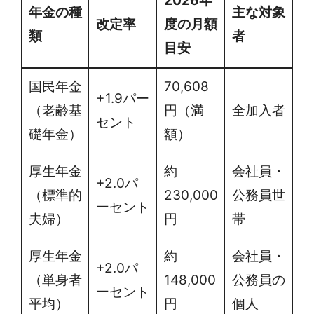
2026年
年金の種
主な対象
改定率
度の月額
類
者
目安
国民年金
70,608
+1.9パー
（老齢基
円（満
全加入者
セント
礎年金）
額）
厚生年金
約
会社員・
+2.0パ
（標準的
230,000
公務員世
ーセント
夫婦）
円
帯
厚生年金
約
会社員・
+2.0パ
（単身者
148,000
公務員の
ーセント
平均）
円
個人