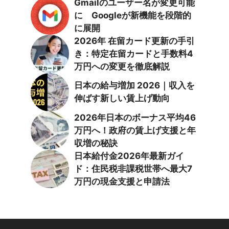
Gmailのユーザー名が変更可能
に Googleが新機能を段階的
に展開
2026年 在留カード更新の手引
き：特定在留カードと手数料4
万円への変更を徹底解説
日本の給与増加 2026｜収入を
伸ばす新しい賃上げ動向
2026年日本のボーナス平均46
万円へ！政府の賃上げ支援と年
収増の秘訣
日本給付金2026年最新ガイ
ド：住民税非課税世帯へ最大7
万円の現金支援と申請法