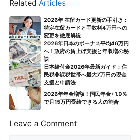
Related
Articles
2026年 在留カード更新の手引き：
特定在留カードと手数料4万円への
変更を徹底解説
2026年日本のボーナス平均46万円
へ！政府の賃上げ支援と年収増の秘
訣
日本給付金2026年最新ガイド：住
民税非課税世帯へ最大7万円の現金
支援と申請法
2026年年金増額！国民年金+1.9％
で月15万円受給できる人の割合
Leave a Comment