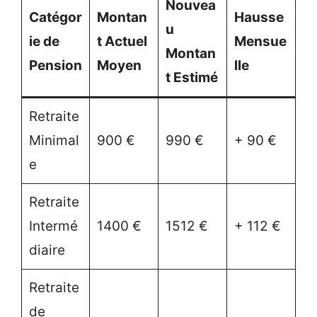
Nouvea
Catégor
Montan
Hausse
u
ie de
t Actuel
Mensue
Montan
Pension
Moyen
lle
t Estimé
Retraite
Minimal
900 €
990 €
+ 90 €
e
Retraite
Intermé
1400 €
1512 €
+ 112 €
diaire
Retraite
de